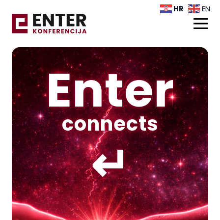
HR
EN
Enter
connects