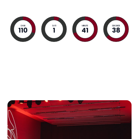
DANI
SATI
MINUTE
SEKUNDE
110
1
41
37