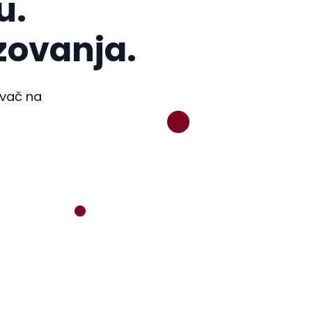
u.
zovanja.
avač na