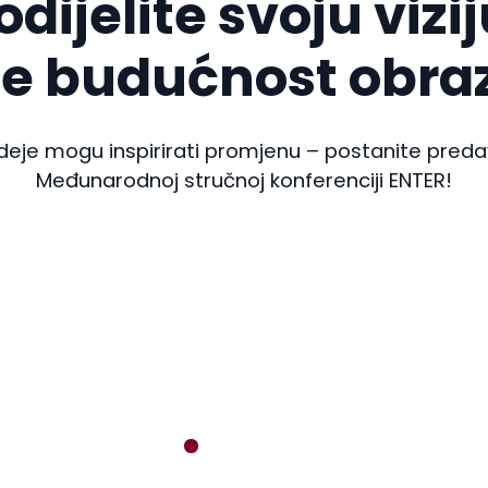
odijelite svoju vizij
te budućnost obra
deje mogu inspirirati promjenu – postanite pred
Međunarodnoj stručnoj konferenciji ENTER!