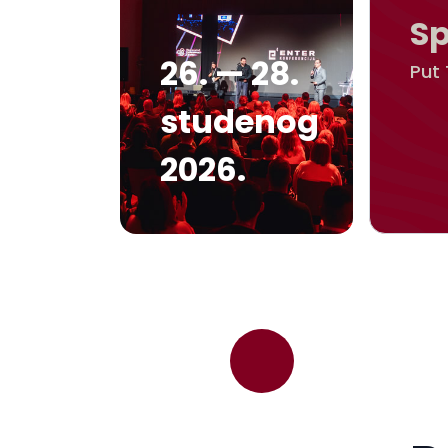
S
26. — 28.
Put 
studenog
2026.