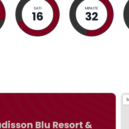
SATI
MINUTE
16
32
disson Blu Resort &