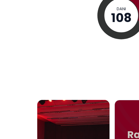
DANI
108
Ra