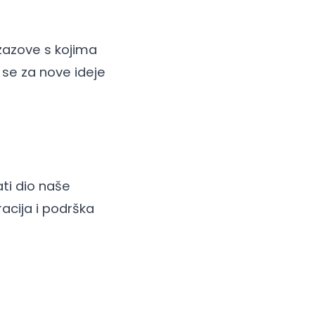
izazove s kojima
e se za nove ideje
ti dio naše
acija i podrška