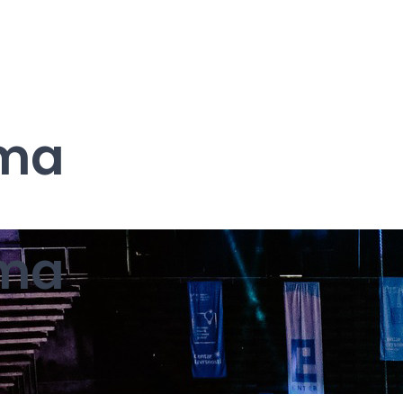
ma
ma