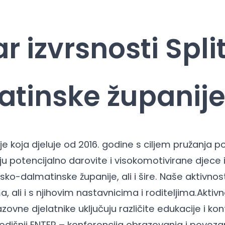
r izvrsnosti Spli
tinske županij
je koja djeluje od 2016. godine s ciljem pružanja p
ju potencijalno darovite i visokomotivirane djece 
sko-dalmatinske županije, ali i šire. Naše aktivnost
, ali i s njihovim nastavnicima i roditeljima.Akti
vne djelatnike uključuju različite edukacije i kon
godišnji ENTER – konferencija obrazovanja i povezan