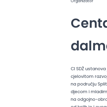
Organizator
Centa
dalma
CI SDŽ ustanova 
cjelovitom razvo
na području Split
djecom i mladima
na odgojno-obrazo
od kojih je i ovo