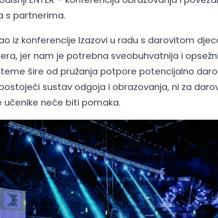
ra s partnerima.
ao iz konferencije Izazovi u radu s darovitom dje
era, jer nam je potrebna sveobuhvatnija i opsežni
i teme šire od pružanja potpore potencijalno darov
postojeći sustav odgoja i obrazovanja, ni za darov
e učenike neće biti pomaka.