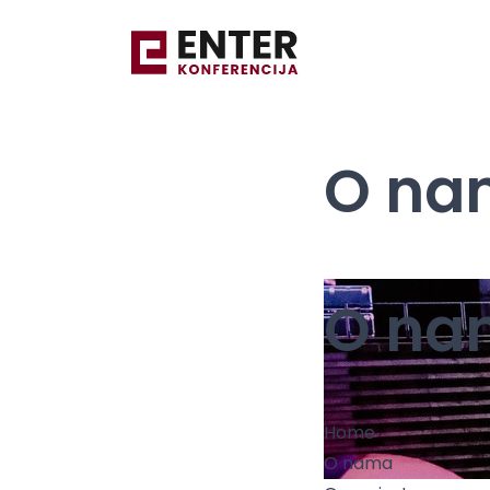
O na
O na
Home
O nama