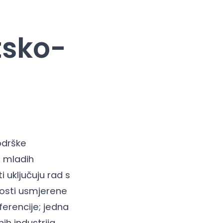
tsko-
e
odrške
i mladih
i uključuju rad s
vnosti usmjerene
ferencije; jedna
ih industrija