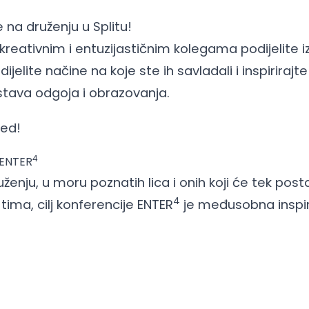
 na druženju u Splitu!
 kreativnim i entuzijastičnim kolegama podijelite 
dijelite načine na koje ste ih savladali i inspirirajt
tava odgoja i obrazovanja.
ed!
4
e ENTER
nju, u moru poznatih lica i onih koji će tek posta
4
 tima, cilj konferencije ENTER
je međusobna inspir