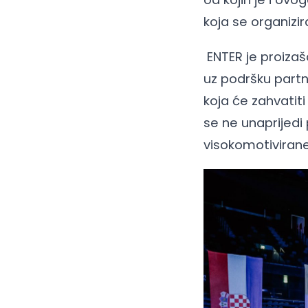
koja se organizi
ENTER je proizaš
uz podršku partn
koja će zahvatit
se ne unaprijedi 
visokomotiviran