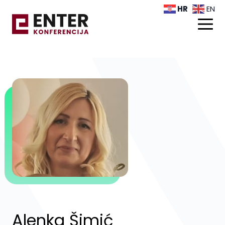
HR
EN
Alenka Šimić