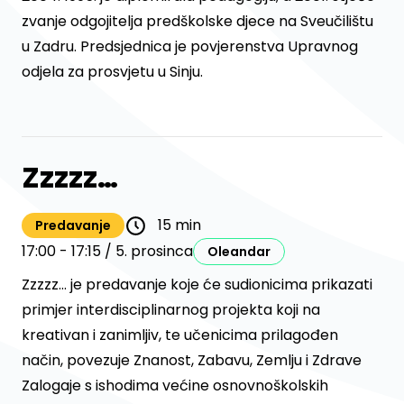
zvanje odgojitelja predškolske djece na Sveučilištu
u Zadru. Predsjednica je povjerenstva Upravnog
odjela za prosvjetu u Sinju.
Zzzzz…
15 min
Predavanje
17:00 - 17:15 / 5. prosinca
Oleandar
Zzzzz… je predavanje koje će sudionicima prikazati
primjer interdisciplinarnog projekta koji na
kreativan i zanimljiv, te učenicima prilagođen
način, povezuje Znanost, Zabavu, Zemlju i Zdrave
Zalogaje s ishodima većine osnovnoškolskih