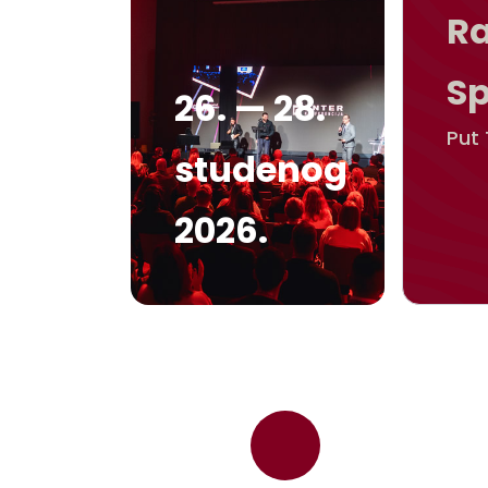
Ra
S
26. — 28.
Put 
studenog
2026.