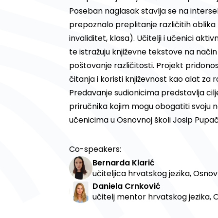
Poseban naglasak stavlja se na interse
prepoznalo preplitanje različitih oblika 
invaliditet, klasa). Učitelji i učenici ak
te istražuju književne tekstove na način
poštovanje različitosti. Projekt pridonosi
čitanja i koristi književnost kao alat z
Predavanje sudionicima predstavlja cil
priručnika kojim mogu obogatiti svoju n
učenicima u Osnovnoj školi Josip Pupač
Co-speakers:
Bernarda Klarić
učiteljica hrvatskog jezika, Osno
Daniela Crnković
učitelj mentor hrvatskog jezika,