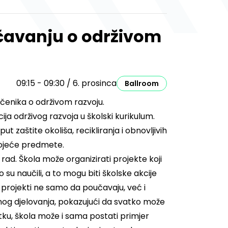
čavanju o održivom
09:15 - 09:30 / 6. prosinca
Ballroom
učenika o održivom razvoju.
ija održivog razvoja u školski kurikulum.
aštite okoliša, recikliranja i obnovljivih
tojeće predmete.
i rad. Škola može organizirati projekte koji
su naučili, a to mogu biti školske akcije
 projekti ne samo da poučavaju, već i
ivnog djelovanja, pokazujući da svatko može
etku, škola može i sama postati primjer