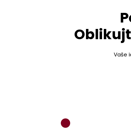
P
Oblikuj
Vaše i