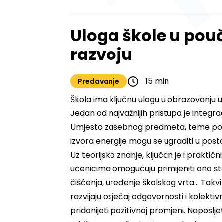
Uloga škole u pou
razvoju
15 min
Predavanje
Škola ima ključnu ulogu u obrazovanju 
Jedan od najvažnijih pristupa je integrac
Umjesto zasebnog predmeta, teme poput z
izvora energije mogu se ugraditi u pos
Uz teorijsko znanje, ključan je i praktičn
učenicima omogućuju primijeniti ono što 
čišćenja, uređenje školskog vrta… Takvi
razvijaju osjećaj odgovornosti i kolekt
pridonijeti pozitivnoj promjeni. Naposlj