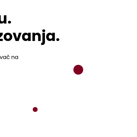
u.
zovanja.
avač na