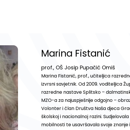
Marina Fistanić
prof., OŠ Josip Pupačić Omiš
Marina Fistanić, prof., učiteljica razre
izvrsni savjetnik. Od 2009. voditeljica Ž
razredne nastave Splitsko – dalmatinsk
MZO-a za najuspješnije odgojno – obraz
Volonter i član Društva Naša djeca Gra
školskoj i nacionalnoj razini. Sudjelova
mobilnosti te usavršavala svoje znanje 