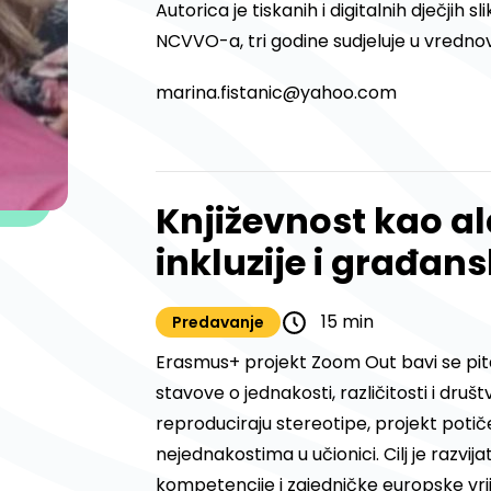
Autorica je tiskanih i digitalnih dječjih s
NCVVO-a, tri godine sudjeluje u vrednov
marina.fistanic@yahoo.com
Književnost kao a
inkluzije i građan
15 min
Predavanje
Erasmus+ projekt Zoom Out bavi se pita
stavove o jednakosti, različitosti i druš
reproduciraju stereotipe, projekt potiče
nejednakostima u učionici. Cilj je razvija
kompetencije i zajedničke europske vrij