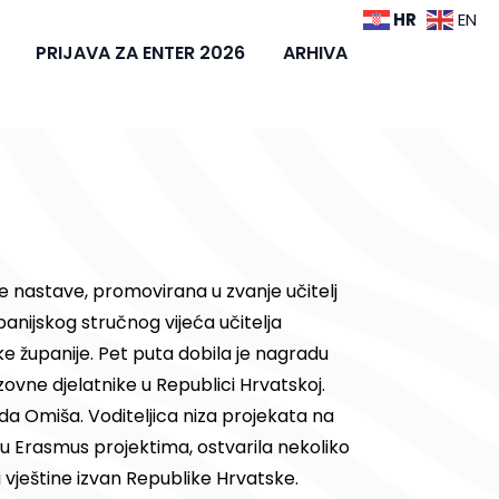
HR
EN
PRIJAVA ZA ENTER 2026
ARHIVA
dne nastave, promovirana u zvanje učitelj
upanijskog stručnog vijeća učitelja
e županije. Pet puta dobila je nagradu
ovne djelatnike u Republici Hrvatskoj.
da Omiša. Voditeljica niza projekata na
la u Erasmus projektima, ostvarila nekoliko
i vještine izvan Republike Hrvatske.