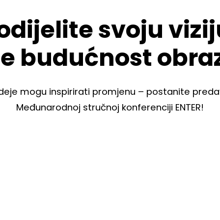
odijelite svoju vizij
te budućnost obra
deje mogu inspirirati promjenu – postanite pred
Međunarodnoj stručnoj konferenciji ENTER!