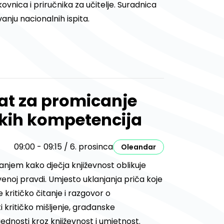
likovnica i priručnika za učitelje. Suradnica
anju nacionalnih ispita.
lat za promicanje
skih kompetencija
09:00 - 09:15 / 6. prosinca
Oleandar
njem kako dječja književnost oblikuje
tvenoj pravdi. Umjesto uklanjanja priča koje
 kritičko čitanje i razgovor o
ti kritičko mišljenje, građanske
ednosti kroz književnost i umjetnost.