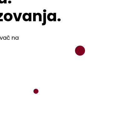
zovanja.
avač na