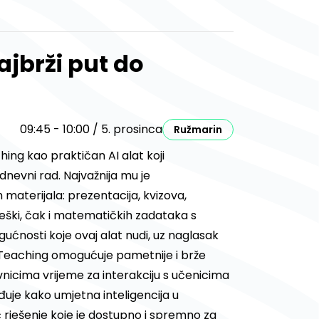
ajbrži put do
09:45 - 10:00 / 5. prosinca
Ružmarin
hing kao praktičan AI alat koji
nevni rad. Najvažnija mu je
 materijala: prezentacija, kvizova,
lješki, čak i matematičkih zadataka s
gućnosti koje ovaj alat nudi, uz naglasak
k Teaching omogućuje pametnije i brže
vnicima vrijeme za interakciju s učenicima
rđuje kako umjetna inteligencija u
 rješenje koje je dostupno i spremno za