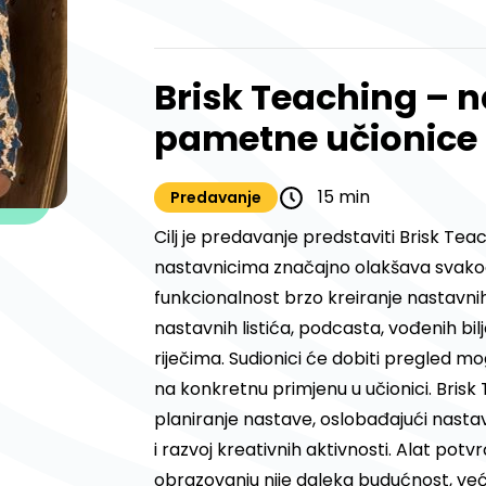
Brisk Teaching – n
pametne učionice
15 min
Predavanje
Cilj je predavanje predstaviti Brisk Teac
nastavnicima značajno olakšava svakod
funkcionalnost brzo kreiranje nastavnih
nastavnih listića, podcasta, vođenih bi
riječima. Sudionici će dobiti pregled mo
na konkretnu primjenu u učionici. Bris
planiranje nastave, oslobađajući nasta
i razvoj kreativnih aktivnosti. Alat potv
obrazovanju nije daleka budućnost, već