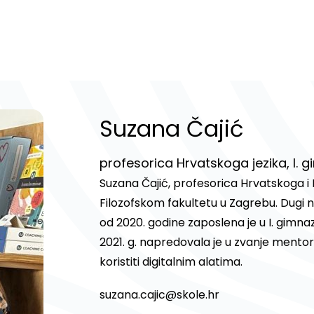
Suzana Čajić
profesorica Hrvatskoga jezika, I. g
Suzana Čajić, profesorica Hrvatskoga i L
Filozofskom fakultetu u Zagrebu. Dugi n
od 2020. godine zaposlena je u I. gimnaz
2021. g. napredovala je u zvanje mentor
koristiti digitalnim alatima.
suzana.cajic@skole.hr