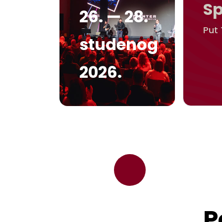
S
26. — 28.
Put 
studenog
2026.
P