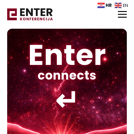
HR
EN
Enter
connects