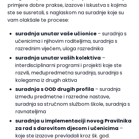
primjere dobre prakse, izazove i iskustva s kojima
ste se susretali, s naglaskom na suradnje koje su
vam olakšale te procese:
suradnja unutar vaše učionice
– suradnja s
učenicima i njihovim roditeljima, suradnja s
razrednim vijećem, uloga razrednika
suradnja unutar vaših kolektiva
–
interdisciplinarni programi i projekti koje ste
razvili, međupredmetna suradnja, suradnja s
kolegama iz drugih aktiva
suradnja s OOD drugih profila
– suradnja
između predmetne i razredne nastave,
suradnja sa stručnom službom škole, suradnja s
ravnateljima
suradnja u implementaciji novog Pravilnika
za rad s darovitom djecom i učenicima
–
koje ste izazove prevladali kroz šk. god.