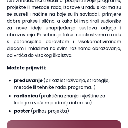
Aktivni sudionici trebali bi podijeliti svoje programe,
projekte ili metode rada, izazove u radu s kojima su
se susreli i načine na koje su ih savladali, primjere
dobre prakse i slično, a kako bi inspirirali sudionike
za nove ideje unaprjeđenja sustava odgoja i
obrazovanja. Poseban je fokus na iskustvima u radu
s potencijalno darovitom i visokomotiviranom
djecom i mladima na svim razinama obrazovanja,
od vrtića do visokog školstva.
Možete prijaviti:
predavanje
(prikaz istraživanja, strategije,
metode ili tehnike rada, programa…)
radionicu
(praktična znanja i vještine za
kolege u vašem području interesa)
poster
(prikaz projekta)