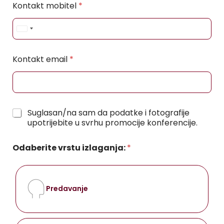
Kontakt mobitel
*
l
u
ž
U
b
n
e
n
i
Kontakt email
*
a
t
N
e
a
d
s
l
S
o
S
Suglasan/na sam da podatke i fotografije
t
v
u
upotrijebite u svrhu promocije konferencije.
a
S
g
t
l
l
Odaberite vrstu izlaganja:
*
u
a
e
ž
s
s
b
n
+
e
o
1
n
s
Predavanje
a
t
*