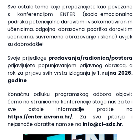
Sve ostale teme koje prepoznajete kao povezane
s konferencijom ENTER (socio-emocionalna
podrška potencijalno darovitim i visokomotiviranim
učenicima, odgojno-obrazovna podrška darovitim
učenicima, suvremeno obrazovanje i slično) uvijek
su dobrodošle!
Svoje prijedloge
predavanja/radionica/postera
prijavljujete popunjavanjem prijavnog obrasca, a
rok za prijavu svih vrsta izlaganja je
1. rujna 2026.
godine
.
Konačnu odluku programskog odbora objavit
ćemo na stranicama konferencije stoga nas za te i
sve ostale informacije pratite na
https://enter.izvrsna.hr/
. Za sva pitanja i
nejasnoće obratite nam se na
info@ci-sdz.hr
.