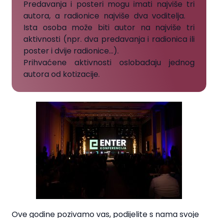
Predavanja i posteri mogu imati najviše tri
autora, a radionice najviše dva voditelja.
Ista osoba može biti autor na najviše tri
aktivnosti (npr. dva predavanja i radionica ili
poster i dvije radionice…).
Prihvaćene aktivnosti oslobađaju jednog
autora od kotizacije.
Ove godine pozivamo vas, podijelite s nama svoje